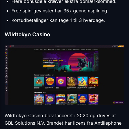
Flere bonusdele kræver ekstra opmærksomhed.
Free spin-gevinster har 35x gennemspilning.
Kortudbetalinger kan tage 1 til 3 hverdage.
Wildtokyo Casino
Wildtokyo Casino blev lanceret i 2020 og drives af
GBL Solutions N.V. Brandet har licens fra Antillephone