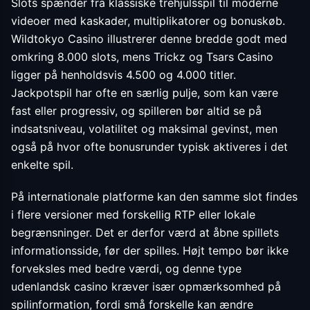
Slots spænder fra klassiske trehjulsspil til moderne
videoer med kaskader, multiplikatorer og bonuskøb.
Wildtokyo Casino illustrerer denne bredde godt med
omkring 8.000 slots, mens Trickz og Tsars Casino
ligger på henholdsvis 4.500 og 4.000 titler.
Jackpotspil har ofte en særlig pulje, som kan være
fast eller progressiv, og spilleren bør altid se på
indsatsniveau, volatilitet og maksimal gevinst, men
også på hvor ofte bonusrunder typisk aktiveres i det
enkelte spil.
På internationale platforme kan den samme slot findes
i flere versioner med forskellig RTP eller lokale
begrænsninger. Det er derfor værd at åbne spillets
informationsside, før der spilles. Højt tempo bør ikke
forveksles med bedre værdi, og denne type
udenlandsk casino kræver især opmærksomhed på
spilinformation, fordi små forskelle kan ændre