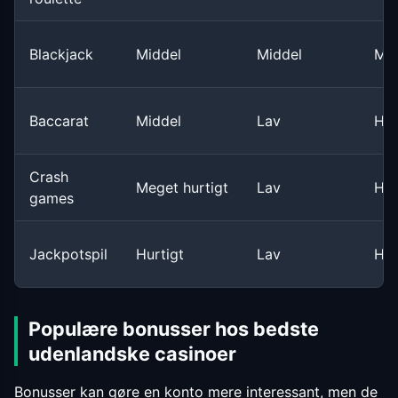
Blackjack
Middel
Middel
Mid
Baccarat
Middel
Lav
Høj
Crash
Meget hurtigt
Lav
Høj
games
Jackpotspil
Hurtigt
Lav
Høj
Populære bonusser hos bedste
udenlandske casinoer
Bonusser kan gøre en konto mere interessant, men de