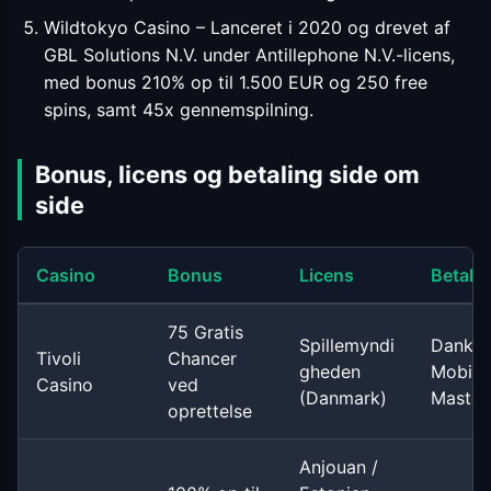
Wildtokyo Casino – Lanceret i 2020 og drevet af
GBL Solutions N.V. under Antillephone N.V.-licens,
med bonus 210% op til 1.500 EUR og 250 free
spins, samt 45x gennemspilning.
Bonus, licens og betaling side om
side
Casino
Bonus
Licens
Betali
75 Gratis
Spillemyndi
Dankor
Tivoli
Chancer
gheden
MobileP
Casino
ved
(Danmark)
Master
oprettelse
Anjouan /