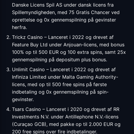
Danske Licens Spil AS under dansk licens fra
Spillemyndigheden, med 75 Gratis Chancer ved
oprettelse og 0x gennemspilning på gevinster
herfra.
Trickz Casino – Lanceret i 2022 og drevet af
Feature Buy Ltd under Anjouan-licens, med bonus
100% op til 500 EUR og 100 extra spins, samt 25x
gennemspilning på depositum plus bonus.
Unlimit Casino – Lanceret i 2022 og drevet af
Infiniza Limited under Malta Gaming Authority-
licens, med op til 500 free spins på første
indbetaling og 0x gennemspilning på spin-
gevinster.
Tsars Casino – Lanceret i 2020 og drevet af RR
Investments N.V. under Antillephone N.V.-licens
(Curaçao GCB), med pakke op til 2.000 EUR og
200 free spins over fire indbetalinger.