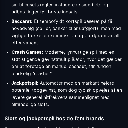
sig til husets regler, inkluderede side bets og
udbetalinger før første indsats.
Baccarat:
Et tempofyldt kortspil baseret på få
hovedvalg (spiller, banker eller uafgjort), men med
vigtige forskelle i kommission og bordgrænser alt
efter variant.
Crash Games:
Moderne, lynhurtige spil med en
støt stigende gevinstmultiplikator, hvor det gælder
om at foretage en manuel cashout, før runden
pludselig "crasher".
Jackpotspil:
Automater med en markant højere
potentiel topgevinst, som dog typisk opvejes af en
lavere generel hitfrekvens sammenlignet med
almindelige slots.
Slots og jackpotspil hos de fem brands