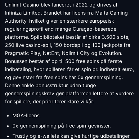
Unlimit Casino blev lanceret i 2022 og drives af
Infiniza Limited. Brandet har licens fra Malta Gaming
Authority, hvilket giver en stærkere europæisk
reguleringsprofil end mange Curaçao-baserede
platforme. Spilbiblioteket består af cirka 3.500 slots,
250 live casino-spil, 150 bordspil og 100 jackpots fra
Pragmatic Play, NetEnt, Nolimit City og Evolution.
Bonussen består af op til 500 free spins på første
indbetaling, hvor spilleren får et spin pr. indbetalt euro,
og gevinster fra free spins har 0x gennemspilning.
Denne enkle bonusstruktur uden tunge
gennemspilningskrav gør platformen lettere at vurdere
for spillere, der prioriterer klare vilkår.
MGA-licens.
0x gennemspilning på free spin-gevinster.
Trustly og e-wallets kan give hurtige udbetalinger.