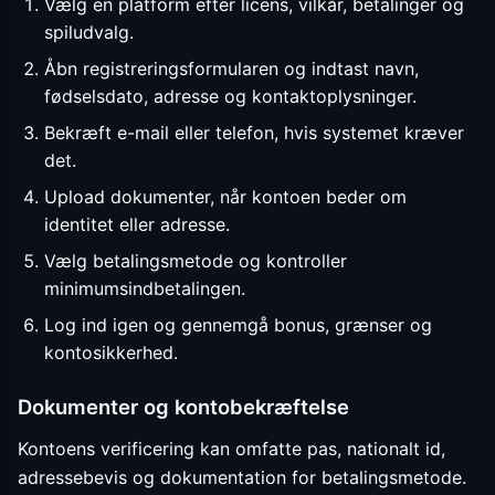
Vælg en platform efter licens, vilkår, betalinger og
spiludvalg.
Åbn registreringsformularen og indtast navn,
fødselsdato, adresse og kontaktoplysninger.
Bekræft e-mail eller telefon, hvis systemet kræver
det.
Upload dokumenter, når kontoen beder om
identitet eller adresse.
Vælg betalingsmetode og kontroller
minimumsindbetalingen.
Log ind igen og gennemgå bonus, grænser og
kontosikkerhed.
Dokumenter og kontobekræftelse
Kontoens verificering kan omfatte pas, nationalt id,
adressebevis og dokumentation for betalingsmetode.