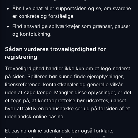
Åbn live chat eller supportsiden og se, om svarene
er konkrete og forståelige.
Find ansvarlige spilværktøjer som grænser, pauser
og kontolukning.
Sådan vurderes trovaeligrdighed før
registrering
Trovaeligrdighed handler ikke kun om et logo nederst
på siden. Spilleren bør kunne finde ejeroplysninger,
licensreference, kontaktkanaler og generelle vilkår
uden at søge længe. Mangler disse oplysninger, er det
et tegn på, at kontooprettelse bør udsættes, uanset
hvor attraktiv en bonuspakke ser ud på forsiden af et
udenlandsk online casino.
Et casino online udenlandsk bør også forklare,