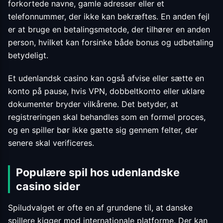
forkortede navne, gamle adresser eller et
telefonnummer, der ikke kan bekræftes. En anden fejl
er at bruge en betalingsmetode, der tilhører en anden
person, hvilket kan forsinke både bonus og udbetaling
betydeligt.
Et udenlandsk casino kan også afvise eller sætte en
konto på pause, hvis VPN, dobbeltkonto eller uklare
dokumenter bryder vilkårene. Det betyder, at
registreringen skal behandles som en formel proces,
og en spiller bør ikke gætte sig gennem felter, der
senere skal verificeres.
Populære spil hos udenlandske
casino sider
Spiludvalget er ofte en af grundene til, at danske
spillere kigger mod internationale platforme. Der kan