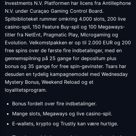
Investments N.V. Platformen har licens fra Antillephone
N.V. under Curaçao Gaming Control Board.
Spilbiblioteket rummer omkring 4.000 slots, 200 live
casino-spil, 150 Feature Buy-spil og 100 Megaways-
titler fra NetEnt, Pragmatic Play, Microgaming og
Evolution. Velkomstpakken er op til 2.000 EUR og 200
free spins over de første fire indbetalinger, med en
gennemspilning på 25 gange for depositum plus
bonus og 35 gange for free spin-gevinster. Tsars har
desuden en tydelig kampagnemodel med Wednesday
Mystery Bonus, Weekend Reload og et
loyalitetsprogram.
Bonus fordelt over fire indbetalinger.
Mange slots, Megaways og live casino-spil.
E-wallets, krypto og Trustly kan være hurtige.