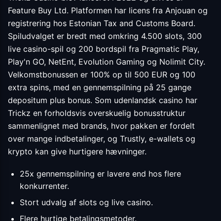
Feature Buy Ltd. Platformen har licens fra Anjouan og
registrering hos Estonian Tax and Customs Board.
Spiludvalget er bredt med omkring 4.500 slots, 300
live casino-spil og 200 bordspil fra Pragmatic Play,
Play'n GO, NetEnt, Evolution Gaming og Nolimit City.
Velkomstbonussen er 100% op til 500 EUR og 100
extra spins, med en gennemspilning på 25 gange
depositum plus bonus. Som udenlandsk casino har
Trickz en forholdsvis overskuelig bonusstruktur
sammenlignet med brands, hvor pakken er fordelt
over mange indbetalinger, og Trustly, e-wallets og
krypto kan give hurtigere hævninger.
25x gennemspilning er lavere end hos flere
konkurrenter.
Stort udvalg af slots og live casino.
Flere hurtige betalingsmetoder.